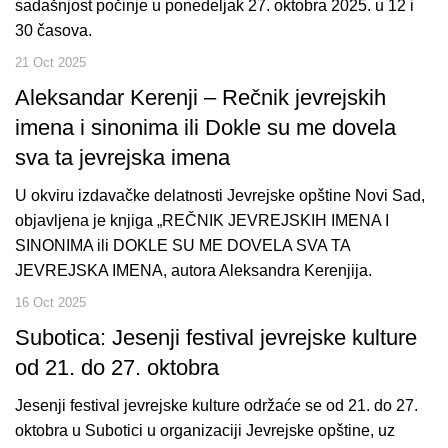
sadašnjost počinje u ponedeljak 27. oktobra 2025. u 12 i
30 časova.
21 Oct 2025
Aleksandar Kerenji – Rečnik jevrejskih
imena i sinonima ili Dokle su me dovela
sva ta jevrejska imena
U okviru izdavačke delatnosti Jevrejske opštine Novi Sad,
objavljena je knjiga „REČNIK JEVREJSKIH IMENA I
SINONIMA ili DOKLE SU ME DOVELA SVA TA
JEVREJSKA IMENA, autora Aleksandra Kerenjija.
16 Oct 2025
Subotica: Jesenji festival jevrejske kulture
od 21. do 27. oktobra
Jesenji festival jevrejske kulture održaće se od 21. do 27.
oktobra u Subotici u organizaciji Jevrejske opštine, uz