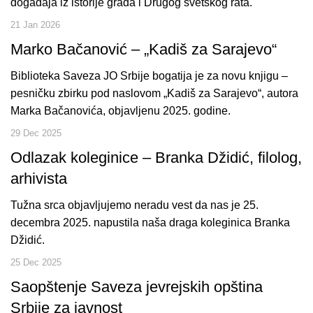
događaja iz istorije grada i Drugog svetskog rata.
21 Jan 2026
Marko Bačanović – „Kadiš za Sarajevo“
Biblioteka Saveza JO Srbije bogatija je za novu knjigu –
pesničku zbirku pod naslovom „Kadiš za Sarajevo“, autora
Marka Bačanovića, objavljenu 2025. godine.
29 Dec 2025
Odlazak koleginice – Branka Džidić, filolog,
arhivista
Tužna srca objavljujemo neradu vest da nas je 25.
decembra 2025. napustila naša draga koleginica Branka
Džidić.
25 Dec 2025
Saopštenje Saveza jevrejskih opština
Srbije za javnost