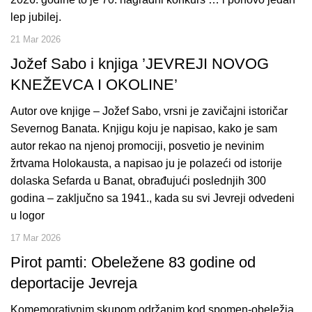
lep jubilej.
21 Mar 2026
Jožef Sabo i knjiga ’JEVREJI NOVOG
KNEŽEVCA I OKOLINE’
Autor ove knjige – Jožef Sabo, vrsni je zavičajni istoričar
Severnog Banata. Knjigu koju je napisao, kako je sam
autor rekao na njenoj promociji, posvetio je nevinim
žrtvama Holokausta, a napisao ju je polazeći od istorije
dolaska Sefarda u Banat, obrađujući poslednjih 300
godina – zaključno sa 1941., kada su svi Jevreji odvedeni
u logor
17 Mar 2026
Pirot pamti: Obeležene 83 godine od
deportacije Jevreja
Komemorativnim skupom održanim kod spomen-obeležja