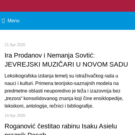
Menu
21 Apr 2026
Ira Prodanov i Nemanja Sovtić:
JEVREJSKI MUZIČARI U NOVOM SADU
Leksikografska izdanja temelj su istraživačkog rada u
nauci i kulturi. Primena teorijsko-saznajnih modela na
predmetne oblasti neuporedivo je teža i izazovnija bez
„trezora“ konsolidovanog znanja koji čine ensiklopedije,
leksikoni, antologije, rečnici i bibliografije.
14 Apr 2026
Roganović čestitao rabinu Isaku Asielu