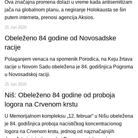
Ova značajna promena dolazi u vreme kada antisemitizam
jača na globalnom planu, a negiranje Holokausta se širi
putem interneta, prenosi agencija Aksios.
25 Jan 2026
Obeleženo 84 godine od Novosadske
racije
Polaganjem venaca na spomenik Porodica, na Keju žrtava
racije u Novom Sadu obeležena je 84. godišnjica Pogroma
u Novosadskoj raciji.
25 Jan 2026
Niš: Obeleženo 84 godine od proboja
logora na Crvenom krstu
U Memorijalnom kompleksu „12. februar“ u Nišu obeležena
je 84. godišnjica proboja nacističkog koncentracionog
logora na Crvenom krstu, jednog od najznačajnijih