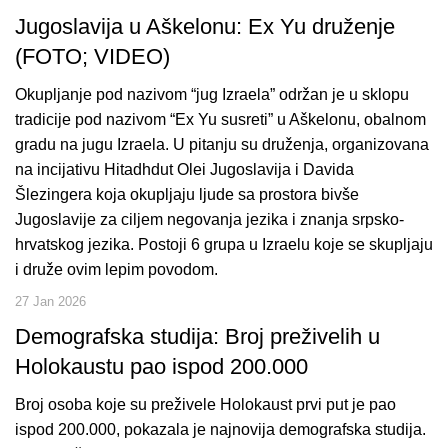
Jugoslavija u Aškelonu: Ex Yu druženje
(FOTO; VIDEO)
Okupljanje pod nazivom “jug Izraela” održan je u sklopu
tradicije pod nazivom “Ex Yu susreti” u Aškelonu, obalnom
gradu na jugu Izraela. U pitanju su druženja, organizovana
na incijativu Hitadhdut Olei Jugoslavija i Davida
Šlezingera koja okupljaju ljude sa prostora bivše
Jugoslavije za ciljem negovanja jezika i znanja srpsko-
hrvatskog jezika. Postoji 6 grupa u Izraelu koje se skupljaju
i druže ovim lepim povodom.
27 Jan 2026
Demografska studija: Broj preživelih u
Holokaustu pao ispod 200.000
Broj osoba koje su preživele Holokaust prvi put je pao
ispod 200.000, pokazala je najnovija demografska studija.