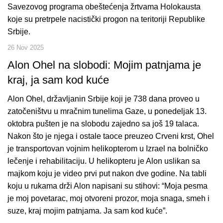
Savezovog programa obeštećenja žrtvama Holokausta
koje su pretrpele nacistički progon na teritoriji Republike
Srbije.
26 Nov 2025
Alon Ohel na slobodi: Mojim patnjama je
kraj, ja sam kod kuće
Alon Ohel, državljanin Srbije koji je 738 dana proveo u
zatočeništvu u mračnim tunelima Gaze, u ponedeljak 13.
oktobra pušten je na slobodu zajedno sa još 19 talaca.
Nakon što je njega i ostale taoce preuzeo Crveni krst, Ohel
je transportovan vojnim helikopterom u Izrael na bolničko
lečenje i rehabilitaciju. U helikopteru je Alon uslikan sa
majkom koju je video prvi put nakon dve godine. Na tabli
koju u rukama drži Alon napisani su stihovi: “Moja pesma
je moj povetarac, moj otvoreni prozor, moja snaga, smeh i
suze, kraj mojim patnjama. Ja sam kod kuće”.