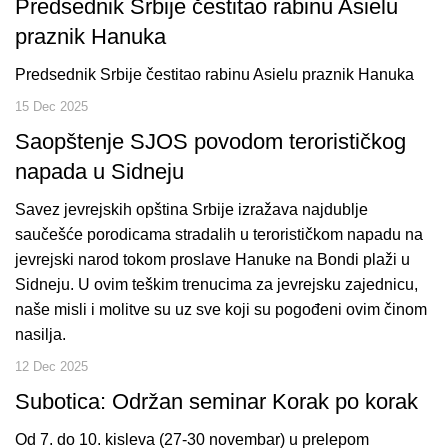
Predsednik Srbije čestitao rabinu Asielu
praznik Hanuka
Predsednik Srbije čestitao rabinu Asielu praznik Hanuka
15 Dec 2025
Saopštenje SJOS povodom terorističkog
napada u Sidneju
Savez jevrejskih opština Srbije izražava najdublje
saučešće porodicama stradalih u terorističkom napadu na
jevrejski narod tokom proslave Hanuke na Bondi plaži u
Sidneju. U ovim teškim trenucima za jevrejsku zajednicu,
naše misli i molitve su uz sve koji su pogođeni ovim činom
nasilja.
12 Dec 2025
Subotica: Održan seminar Korak po korak
Od 7. do 10. kisleva (27-30 novembar) u prelepom