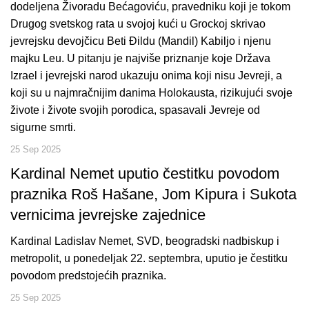
dodeljena Živoradu Bećagoviću, pravedniku koji je tokom
Drugog svetskog rata u svojoj kući u Grockoj skrivao
jevrejsku devojčicu Beti Đildu (Mandil) Kabiljo i njenu
majku Leu. U pitanju je najviše priznanje koje Država
Izrael i jevrejski narod ukazuju onima koji nisu Jevreji, a
koji su u najmračnijim danima Holokausta, rizikujući svoje
živote i živote svojih porodica, spasavali Jevreje od
sigurne smrti.
25 Sep 2025
Kardinal Nemet uputio čestitku povodom
praznika Roš Hašane, Jom Kipura i Sukota
vernicima jevrejske zajednice
Kardinal Ladislav Nemet, SVD, beogradski nadbiskup i
metropolit, u ponedeljak 22. septembra, uputio je čestitku
povodom predstojećih praznika.
25 Sep 2025