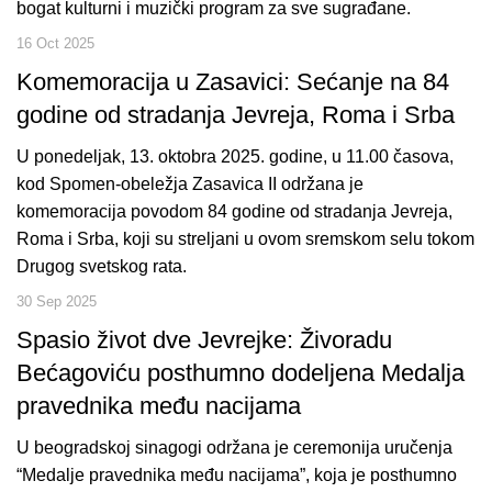
bogat kulturni i muzički program za sve sugrađane.
16 Oct 2025
Komemoracija u Zasavici: Sećanje na 84
godine od stradanja Jevreja, Roma i Srba
U ponedeljak, 13. oktobra 2025. godine, u 11.00 časova,
kod Spomen-obeležja Zasavica II održana je
komemoracija povodom 84 godine od stradanja Jevreja,
Roma i Srba, koji su streljani u ovom sremskom selu tokom
Drugog svetskog rata.
30 Sep 2025
Spasio život dve Jevrejke: Živoradu
Bećagoviću posthumno dodeljena Medalja
pravednika među nacijama
U beogradskoj sinagogi održana je ceremonija uručenja
“Medalje pravednika među nacijama”, koja je posthumno