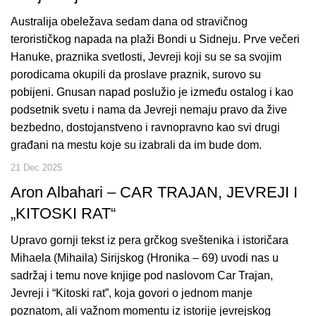
Australija obeležava sedam dana od stravičnog
terorističkog napada na plaži Bondi u Sidneju. Prve večeri
Hanuke, praznika svetlosti, Jevreji koji su se sa svojim
porodicama okupili da proslave praznik, surovo su
pobijeni. Gnusan napad poslužio je između ostalog i kao
podsetnik svetu i nama da Jevreji nemaju pravo da žive
bezbedno, dostojanstveno i ravnopravno kao svi drugi
građani na mestu koje su izabrali da im bude dom.
21 Dec 2025
Aron Albahari – CAR TRAJAN, JEVREJI I
„KITOSKI RAT“
Upravo gornji tekst iz pera grčkog sveštenika i istoričara
Mihaela (Mihaila) Sirijskog (Hronika – 69) uvodi nas u
sadržaj i temu nove knjige pod naslovom Car Trajan,
Jevreji i “Kitoski rat”, koja govori o jednom manje
poznatom, ali važnom momentu iz istorije jevrejskog