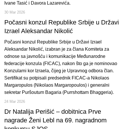
Ivane Tasić i Davora Lazarevića.
30 Mar 2026
Počasni konzul Republike Srbije u Državi
Izrael Aleksandar Nikolić
Počasni konzul Republike Srbije u Državi Izrael
Aleksandar Nikolić, izabran je za člana Komiteta za
odnose sa javnošću i komunikacije Međunarodne
federacije konzula (FICAC), nakon što ga je nominovao
Konzularni kor Izraela, čijeg je Upravnog odbora član.
Sertifikat su potpisali predsednik FICAC-a Nikolaos
Margaropulos (Nikolaos Margaropoulos) i generalni
sekretar Puršoutum Bagaria (Purrshottam Bhaggeria).
24 Mar 2026
Dr Natalija Perišić – dobitnica Prve
nagrade Ženi Lebl na 69. nagradnom
konkursu SJOS