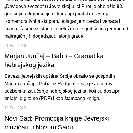
„Davidova zvezda“ u Jevrejskoj ulici Pirot je obeležio 83.
godišnjicu deportacije i stradanja pirotskih Jevreja.
Komemorativnim skupom, polaganjem cveća i venaca i
javnim časom iz istorije, obeležena je godišnjica jednog od
najtragičnijih događaja u istoriji grada.
21 Feb 2026
Marjan Junčaj – Babo – Gramatika
hebrejskog jezika
Savezu jevrejskih opština Srbije obratio se gospodin
Marjan Junčaj – Bobo, iz Podgorice koji je autor dva
udžbenika za učenje hebrejskog jezika, koji su dostupni
onlajn, digitalno (PDF) i kao štampana knjiga.
12 Feb 2026
Novi Sad: Promocija knjige Jevrejski
muzičari u Novom Sadu