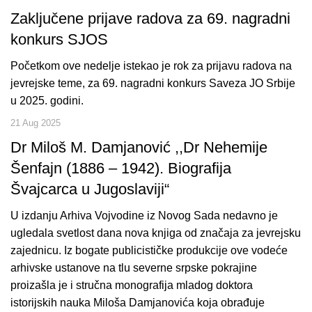
Zaključene prijave radova za 69. nagradni
konkurs SJOS
Početkom ove nedelje istekao je rok za prijavu radova na
jevrejske teme, za 69. nagradni konkurs Saveza JO Srbije
u 2025. godini.
21 Aug 2025
Dr Miloš M. Damjanović ,,Dr Nehemije
Šenfajn (1886 – 1942). Biografija
Švajcarca u Jugoslaviji“
U izdanju Arhiva Vojvodine iz Novog Sada nedavno je
ugledala svetlost dana nova knjiga od značaja za jevrejsku
zajednicu. Iz bogate publicističke produkcije ove vodeće
arhivske ustanove na tlu severne srpske pokrajine
proizašla je i stručna monografija mladog doktora
istorijskih nauka Miloša Damjanovića koja obrađuje