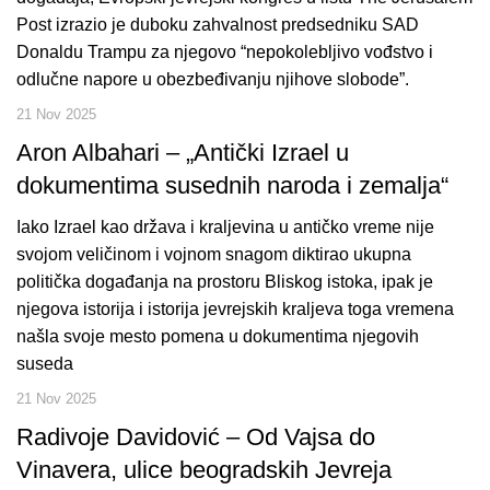
Post izrazio je duboku zahvalnost predsedniku SAD
Donaldu Trampu za njegovo “nepokolebljivo vođstvo i
odlučne napore u obezbeđivanju njihove slobode”.
21 Nov 2025
Aron Albahari – „Antički Izrael u
dokumentima susednih naroda i zemalja“
Iako Izrael kao država i kraljevina u antičko vreme nije
svojom veličinom i vojnom snagom diktirao ukupna
politička događanja na prostoru Bliskog istoka, ipak je
njegova istorija i istorija jevrejskih kraljeva toga vremena
našla svoje mesto pomena u dokumentima njegovih
suseda
21 Nov 2025
Radivoje Davidović – Od Vajsa do
Vinavera, ulice beogradskih Jevreja