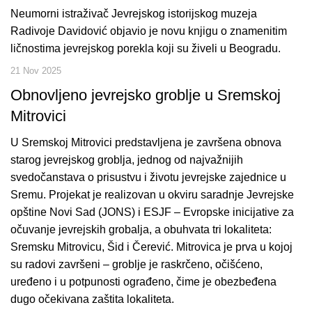
Neumorni istraživač Jevrejskog istorijskog muzeja
Radivoje Davidović objavio je novu knjigu o znamenitim
ličnostima jevrejskog porekla koji su živeli u Beogradu.
21 Nov 2025
Obnovljeno jevrejsko groblje u Sremskoj
Mitrovici
U Sremskoj Mitrovici predstavljena je završena obnova
starog jevrejskog groblja, jednog od najvažnijih
svedočanstava o prisustvu i životu jevrejske zajednice u
Sremu. Projekat je realizovan u okviru saradnje Jevrejske
opštine Novi Sad (JONS) i ESJF – Evropske inicijative za
očuvanje jevrejskih grobalja, a obuhvata tri lokaliteta:
Sremsku Mitrovicu, Šid i Čerević. Mitrovica je prva u kojoj
su radovi završeni – groblje je raskrčeno, očišćeno,
uređeno i u potpunosti ograđeno, čime je obezbeđena
dugo očekivana zaštita lokaliteta.