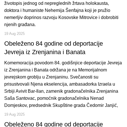
životopis jednog od nepreglednih žrtava holokausta,
doktora i humaniste Nehemija Šenfajna koji je pružio
nemerljiv doprinos razvoju Kosovske Mitrovice i dobrobiti
njenih građana.
19 Aug 2025
Obeleženo 84 godine od deportacije
Jevreja iz Zrenjanina i Banata
Komemoracija povodom 84. godišnjice deportacije Jevreja
iz Zrenjanina i Banata održana je na Memorijalnom
jevrejskom groblju u Zrenjaninu. Svečanosti su
prisustvovali Njena ekselencija, ambasadorka Izraela u
Srbiji Avivit Bar-Ilan, zamenik gradonačelnika Zrenjanina
Saša Santovac, pomoćnik gradonačelnika Nenad
Domjeskov, predsednik Skupštine grada Čedomir Janjić,
19 Aug 2025
Obeleženo 84 godine od deportacije