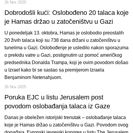
26 Nov 2025
Dobrodošli kući: Oslobođeno 20 talaca koje
je Hamas držao u zatočeništvu u Gazi
U ponedeljak 13. oktobra, Hamas je oslobodio preostalih
20 živih talaca koji su 738 dana držani u zatočeništvu u
tunelima u Gazi. Oslobođenje je usledilo nakon sporazuma
o prekidu vatre u Gazi, postignutim uz pomoć američkog
predsednika Donalda Trampa, koji je ovim povodom došao
u Izrael kako bi se sastao sa premijerom Izraela
Benjaminom Netenahjuom.
26 Nov 2025
Poruka EJC u listu Jerusalem post
povodom oslobađanja talaca iz Gaze
Danas je obeležen istorijski trenutak – oslobađanje talaca
koje je Hamas držao u zatočeništvu u Gazi. Povodom ovog
događaja, Evropski jevrejski kongres u listu The Jerusalem