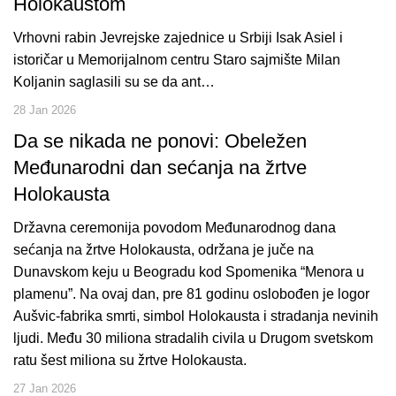
Holokaustom
Vrhovni rabin Jevrejske zajednice u Srbiji Isak Asiel i
istoričar u Memorijalnom centru Staro sajmište Milan
Koljanin saglasili su se da ant…
28 Jan 2026
Da se nikada ne ponovi: Obeležen
Međunarodni dan sećanja na žrtve
Holokausta
Državna ceremonija povodom Međunarodnog dana
sećanja na žrtve Holokausta, održana je juče na
Dunavskom keju u Beogradu kod Spomenika “Menora u
plamenu”. Na ovaj dan, pre 81 godinu oslobođen je logor
Aušvic-fabrika smrti, simbol Holokausta i stradanja nevinih
ljudi. Među 30 miliona stradalih civila u Drugom svetskom
ratu šest miliona su žrtve Holokausta.
27 Jan 2026