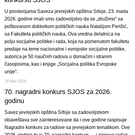
U prostorijama Saveza jevrejskih opština Srbije, 23. marta
2026. godine imali smo zadovoljstvo da se „družimo“ sa
poštovanom doktorkom političkih nauka Natalijom Perišić,
sa Fakulteta političkih nauka. Ova vredna delatnica na
polju socijalne politike i rada, koja na pomenutom fakultetu
predaje na teme nacionalne i evropske socijalne politike,
autorica je 50 naučnih radova u domaćim i stranim
časopisima, kao i knjige „Socijalna politika Evropske
unije“.
24 Mar 2026
70. nagradni konkurs SJOS za 2026.
godinu
Savez jevrejskih opština Srbije sa zadovoljstvom
obaveštava sve zainteresovane da i ove godine raspisuje
Nagradni konkurs za radove sa jevrejskom tematikom. Ove
2026. godine to je 70. nagradni konkurs … i ponovo jedan