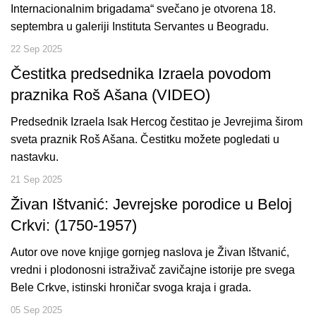
Internacionalnim brigadama“ svečano je otvorena 18.
septembra u galeriji Instituta Servantes u Beogradu.
22 Sep 2025
Čestitka predsednika Izraela povodom
praznika Roš Ašana (VIDEO)
Predsednik Izraela Isak Hercog čestitao je Jevrejima širom
sveta praznik Roš Ašana. Čestitku možete pogledati u
nastavku.
21 Sep 2025
Živan Ištvanić: Jevrejske porodice u Beloj
Crkvi: (1750-1957)
Autor ove nove knjige gornjeg naslova je Živan Ištvanić,
vredni i plodonosni istraživač zavičajne istorije pre svega
Bele Crkve, istinski hroničar svoga kraja i grada.
05 Sep 2025