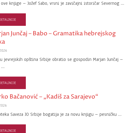
 ove knjige – Jožef Sabo, vrsni je zavičajni istoričar Severnog …
DETALJNIJE
jan Junčaj – Babo – Gramatika hebrejskog
ka
2026
u jevrejskih opština Srbije obratio se gospodin Marjan Junčaj –
, …
DETALJNIJE
ko Bačanović – „Kadiš za Sarajevo“
2026
oteka Saveza JO Srbije bogatija je za novu knjigu – pesničku …
DETALJNIJE