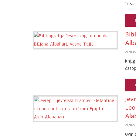
Iz št
Bib
Alba
21/03/
Knjig
časop
Jevr
Leo
Ala
21/02/
Ovaj 