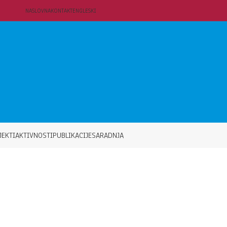
NASLOVNA
KONTAKT
ENGLESKI
JEKTI
AKTIVNOSTI
PUBLIKACIJE
SARADNJA