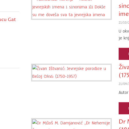
sin
ime
ucu Gat
21/10/
U okv
je kn
Živa
(17
21/09/
Autor
Dr 