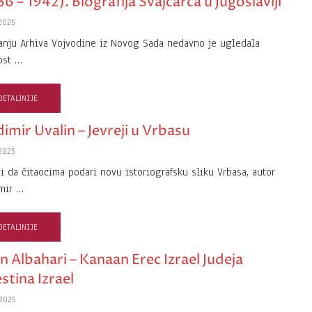
6 – 1942). Biografija Švajcarca u Jugoslaviji“
2025
anju Arhiva Vojvodine iz Novog Sada nedavno je ugledala
ost …
DETALJNIJE
imir Uvalin – Jevreji u Vrbasu
2025
ji da čitaocima podari novu istoriografsku sliku Vrbasa, autor
mir …
DETALJNIJE
n Albahari – Kanaan Erec Izrael Judeja
stina Izrael
2025