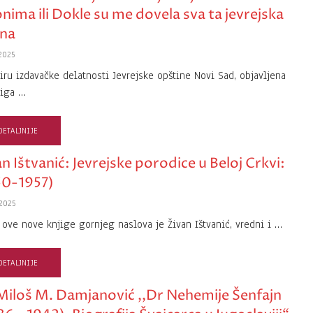
onima ili Dokle su me dovela sva ta jevrejska
na
2025
iru izdavačke delatnosti Jevrejske opštine Novi Sad, objavljena
jiga …
DETALJNIJE
n Ištvanić: Jevrejske porodice u Beloj Crkvi:
50-1957)
2025
 ove nove knjige gornjeg naslova je Živan Ištvanić, vredni i …
DETALJNIJE
Miloš M. Damjanović ,,Dr Nehemije Šenfajn