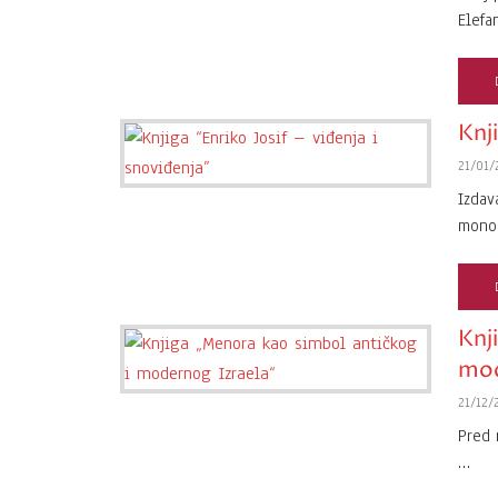
Elefa
Knji
21/01/
Izdav
monog
Knj
mod
21/12/
Pred 
…