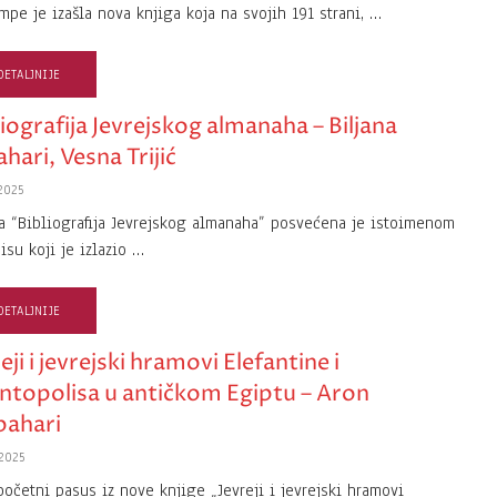
ampe je izašla nova knjiga koja na svojih 191 strani, …
DETALJNIJE
liografija Jevrejskog almanaha – Biljana
hari, Vesna Trijić
2025
a “Bibliografija Jevrejskog almanaha” posvećena je istoimenom
isu koji je izlazio …
DETALJNIJE
eji i jevrejski hramovi Elefantine i
ntopolisa u antičkom Egiptu – Aron
bahari
2025
početni pasus iz nove knjige „Jevreji i jevrejski hramovi