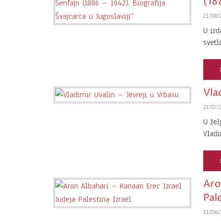
(188
21/08/
U izd
svetl
Vlad
21/07/
U žel
Vladi
Aro
Pale
21/06/