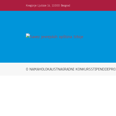
Kneginje Ljubice 14, 11000 Beograd
O NAMA
HOLOKAUST
NAGRADNI KONKURS
STIPENDIJE
PRO
IZDAVAŠTVO
Vi ste ovde: Naslovna
»
Izdavaštvo