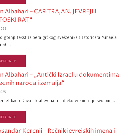
n Albahari – CAR TRAJAN, JEVREJI I
TOSKI RAT“
2025
o gornji tekst iz pera grčkog sveštenika i istoričara Mihaela
ila) …
DETALJNIJE
n Albahari – „Antički Izrael u dokumentima
ednih naroda i zemalja“
2025
Izrael kao država i kraljevina u antičko vreme nije svojom …
DETALJNIJE
ksandar Kerenji – Rečnik jevrejskih imena i