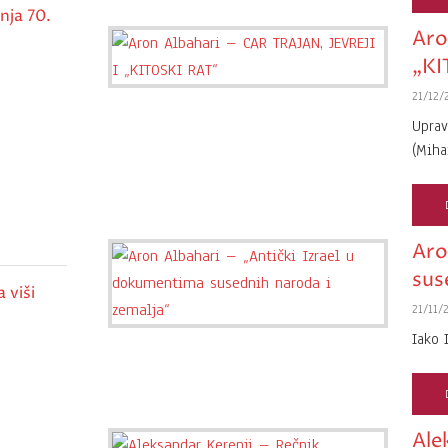
nja 70.
Aro
„KI
21/12/
Uprav
(Miha
Aro
sus
 viši
21/11/
Iako 
Ale