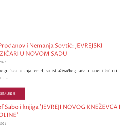
 Prodanov i Nemanja Sovtić: JEVREJSKI
ZIČARI U NOVOM SADU
2026
kografska izdanja temelj su istraživačkog rada u nauci i kulturi.
ena …
DETALJNIJE
ef Sabo i knjiga ’JEVREJI NOVOG KNEŽEVCA I
OLINE’
2026