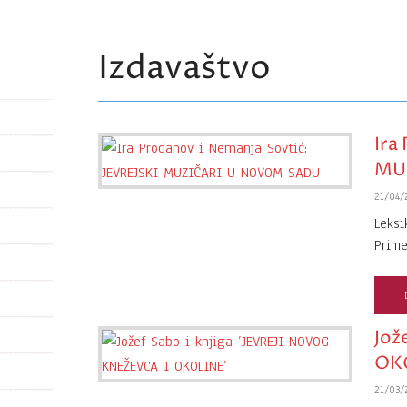
Izdavaštvo
Ira
MU
21/04/
Leksi
Prim
Jož
OK
21/03/