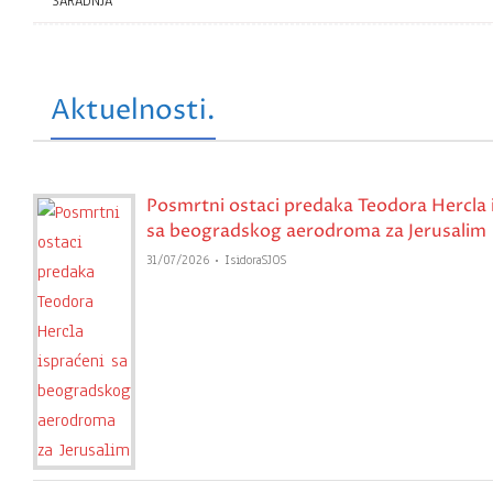
SARADNJA
Aktuelnosti.
Posmrtni ostaci predaka Teodora Hercla 
sa beogradskog aerodroma za Jerusalim
31/07/2026
IsidoraSJOS