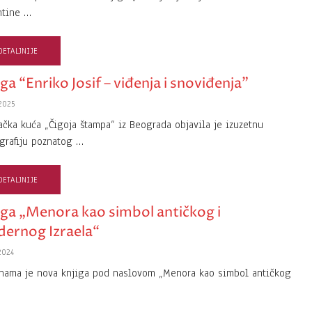
ntine …
DETALJNIJE
ga “Enriko Josif – viđenja i snoviđenja”
2025
ačka kuća „Čigoja štampa“ iz Beograda objavila je izuzetnu
rafiju poznatog …
DETALJNIJE
iga „Menora kao simbol antičkog i
ernog Izraela“
2024
nama je nova knjiga pod naslovom „Menora kao simbol antičkog