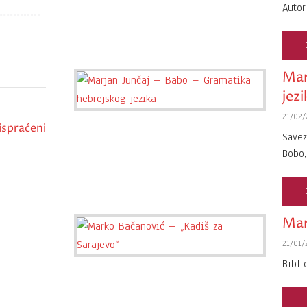
Autor
Mar
jezi
21/02/
ispraćeni
Savez
Bobo
Mar
21/01/
Bibli