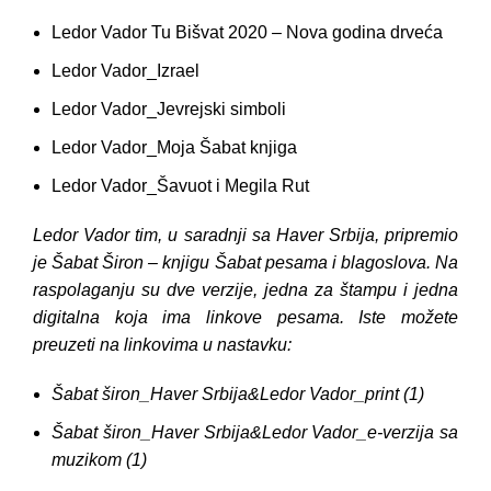
Ledor Vador Tu Bišvat 2020 – Nova godina drveća
Ledor Vador_Izrael
Ledor Vador_Jevrejski simboli
Ledor Vador_Moja Šabat knjiga
Ledor Vador_Šavuot i Megila Rut
Ledor Vador tim, u saradnji sa Haver Srbija, pripremio
je Šabat Širon – knjigu Šabat pesama i blagoslova. Na
raspolaganju su dve verzije, jedna za štampu i jedna
digitalna koja ima linkove pesama. Iste možete
preuzeti na linkovima u nastavku:
Šabat širon_Haver Srbija&Ledor Vador_print (1)
Šabat širon_Haver Srbija&Ledor Vador_e-verzija sa
muzikom (1)