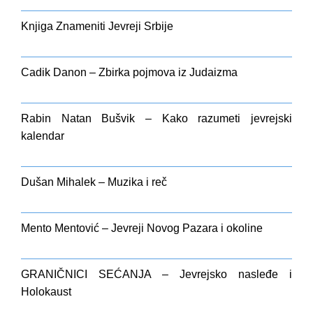
Knjiga Znameniti Jevreji Srbije
Cadik Danon – Zbirka pojmova iz Judaizma
Rabin Natan Bušvik – Kako razumeti jevrejski
kalendar
Dušan Mihalek – Muzika i reč
Mento Mentović – Jevreji Novog Pazara i okoline
GRANIČNICI SEĆANJA – Jevrejsko nasleđe i
Holokaust