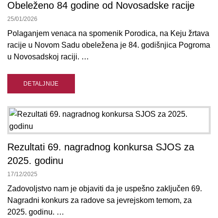
Obeleženo 84 godine od Novosadske racije
25/01/2026
Polaganjem venaca na spomenik Porodica, na Keju žrtava
racije u Novom Sadu obeležena je 84. godišnjica Pogroma
u Novosadskoj raciji. …
DETALJNIJE
Rezultati 69. nagradnog konkursa SJOS za
2025. godinu
17/12/2025
Zadovoljstvo nam je objaviti da je uspešno zaključen 69.
Nagradni konkurs za radove sa jevrejskom temom, za
2025. godinu. …