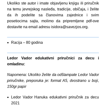
Ukoliko ste autor i imate objavljenu knjigu ili priručnik
na temu jevrejskog nasleđa, tradicije, običaja, i želite
da ih podelite sa članovima zajednice i svim
posetiocima sajta, molimo da pripremljene pdf-ove
dostavite na email adresu
isidora@savezjos.org.
Racija – 80 godina
Ledor Vador edukativni priručnici za decu i
omladinu:
Napomena: Ukoliko želite da odštampate Ledor Vador
priručnike, preporuka je: format A5, dvostrano u boji,
150gr papir
Ledor Vador Hanuka edukativni priručnik za decu
2021