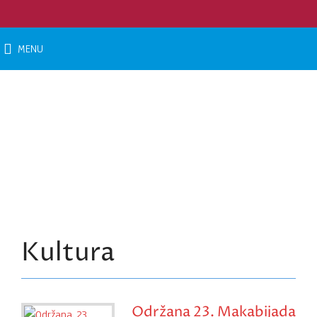
MENU
KULTURA
Vi ste ovde: Naslovna
»
Aktivnosti
»
Kultura
Kultura
Održana 23. Makabijada