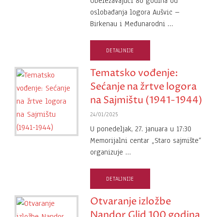
Obeležavajući 80 godina od
oslobađanja logora Aušvic –
Birkenau i Međunarodni …
DETALJNIJE
Tematsko vođenje:
Sećanje na žrtve logora
na Sajmištu (1941-1944)
24/01/2025
U ponedeljak, 27. januara u 17:30
Memorijalni centar „Staro sajmište“
organizuje …
DETALJNIJE
Otvaranje izložbe
Nandor Glid 100 godina