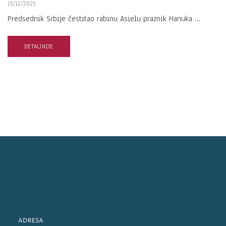
15/12/2025
Predsednik Srbije čestitao rabinu Asielu praznik Hanuka …
DETALJNIJE
ADRESA