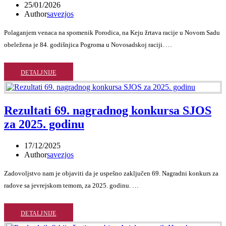
25/01/2026
Author
savezjos
Polaganjem venaca na spomenik Porodica, na Keju žrtava racije u Novom Sadu
obeležena je 84. godišnjica Pogroma u Novosadskoj raciji. …
DETALJNIJE
Rezultati 69. nagradnog konkursa SJOS
za 2025. godinu
17/12/2025
Author
savezjos
Zadovoljstvo nam je objaviti da je uspešno zaključen 69. Nagradni konkurs za
radove sa jevrejskom temom, za 2025. godinu. …
DETALJNIJE