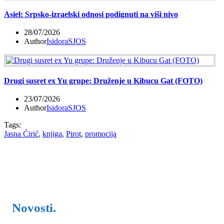
Asiel: Srpsko-izraelski odnosi podignuti na viši nivo
28/07/2026
Author
IsidoraSJOS
Drugi susret ex Yu grupe: Druženje u Kibucu Gat (FOTO)
23/07/2026
Author
IsidoraSJOS
Tags:
Jasna Ćirić
,
knjiga
,
Pirot
,
promocija
Novosti.