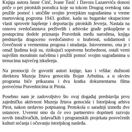
Knjiga autora Jasne Ćirić, Ivane Tasić i Davora Lazarevića donosi
priče o pet pirotskih porodica koje su tokom Drugog svetskog rata
pružile pomoć i utočište svojim jevrejskim sugrađanima u vreme
martovskog pogroma 1943. godine, kada su bugarske okupacione
vlasti sprovele hapšenje i deportaciju pirotskih Jevreja. Nastala na
osnovu svedočanstava preživelih i arhivske građe prikupljene u
postupcima dodele priznanja Pravednik među narodima, knjiga
predstavlja dragoceno svedočanstvo o hrabrosti, solidarnosti i
čovečnosti u vremenima progona i stradanja. Istovremeno, ona je i
omaž ljudima koji su, rizikujući sopstvenu bezbednost, ostali verni
najvišim moralnim načelima i pružili pomoć svojim sugrađanima u
trenucima najvećeg iskušenja.
Na promociji će govoriti autori knjige, kao i vršilac dužnosti
direktora Muzeja žrtava genocida Bojan Arbutina, a u okviru
programa biće prikazana i dva kratka dokumentarna filma
posvećena Pravednicima iz Pirota.
Posebno nam je zadovoljstvo što ovaj događaj predstavlja prvu
zajedničku aktivnost Muzeja žrtava genocida i Istorijskog arhiva
Pirot, nakon nedavno potpisanog Protokola o saradnji između dve
ustanove. Uvereni smo da će ovo partnerstvo doprineti razvoju
novih istraživačkih, izdavačkih i programskih projekata posvećenih
kulturi sećanja i očuvanju istorijskog nasleđa.