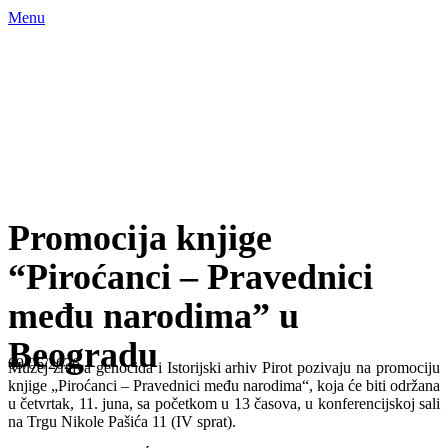
Menu
AKTUELNOSTI
Vi ste ovde: Naslovna
»
Aktuelnosti
»
Promocija knjige “Piroćanci – Pravednici
Promocija knjige
“Piroćanci – Pravednici
među narodima” u
Beogradu
09/06/2026
Muzej žrtava genocida i Istorijski arhiv Pirot pozivaju na promociju
knjige „Piroćanci – Pravednici među narodima“, koja će biti održana
u četvrtak, 11. juna, sa početkom u 13 časova, u konferencijskoj sali
na Trgu Nikole Pašića 11 (IV sprat).