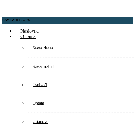
SAVEZ JOS
2026
Naslovna
O nama
Savez danas
Savez nekad
Osnivači
Organi
Ustanove