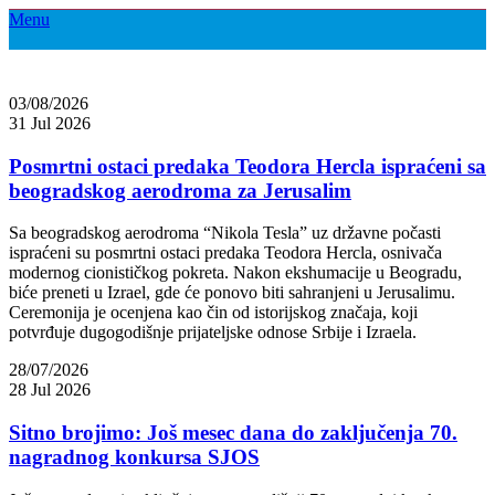
Menu
03/08/2026
31 Jul 2026
Posmrtni ostaci predaka Teodora Hercla ispraćeni sa
beogradskog aerodroma za Jerusalim
Sa beogradskog aerodroma “Nikola Tesla” uz državne počasti
ispraćeni su posmrtni ostaci predaka Teodora Hercla, osnivača
modernog cionističkog pokreta. Nakon ekshumacije u Beogradu,
biće preneti u Izrael, gde će ponovo biti sahranjeni u Jerusalimu.
Ceremonija je ocenjena kao čin od istorijskog značaja, koji
potvrđuje dugogodišnje prijateljske odnose Srbije i Izraela.
28/07/2026
28 Jul 2026
Sitno brojimo: Još mesec dana do zaključenja 70.
nagradnog konkursa SJOS