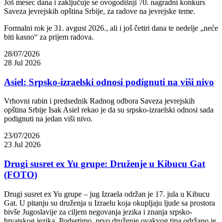
Još mesec dana i zaključuje se ovogodišnji 70. nagradni konkurs
Saveza jevrejskih opština Srbije, za radove na jevrejske teme.
Formalni rok je 31. avgust 2026., ali i još četiri dana te nedelje „neće
biti kasno“ za prijem radova.
28/07/2026
28 Jul 2026
Asiel: Srpsko-izraelski odnosi podignuti na viši nivo
Vrhovni rabin i predsednik Radnog odbora Saveza jevrejskih
opština Srbije Isak Asiel rekao je da su srpsko-izraelski odnosi sada
podignuti na jedan viši nivo.
23/07/2026
23 Jul 2026
Drugi susret ex Yu grupe: Druženje u Kibucu Gat
(FOTO)
Drugi susret ex Yu grupe – jug Izraela održan je 17. jula u Kibucu
Gat. U pitanju su druženja u Izraelu koja okupljaju ljude sa prostora
bivše Jugoslavije za ciljem negovanja jezika i znanja srpsko-
hrvatskog jezika. Podsetimo, prvo druženje ovakvog tipa održano je