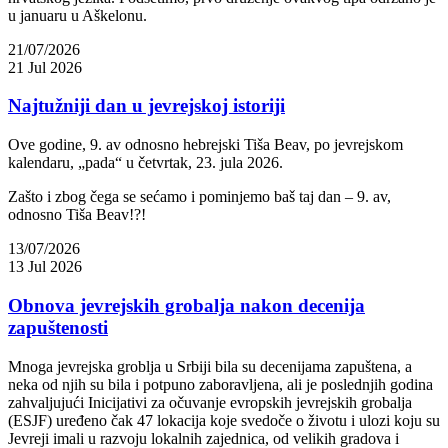
u januaru u Aškelonu.
21/07/2026
21 Jul 2026
Najtužniji dan u jevrejskoj istoriji
Ove godine, 9. av odnosno hebrejski Tiša Beav, po jevrejskom
kalendaru, „pada“ u četvrtak, 23. jula 2026.
Zašto i zbog čega se sećamo i pominjemo baš taj dan – 9. av,
odnosno Tiša Beav!?!
13/07/2026
13 Jul 2026
Obnova jevrejskih grobalja nakon decenija
zapuštenosti
Mnoga jevrejska groblja u Srbiji bila su decenijama zapuštena, a
neka od njih su bila i potpuno zaboravljena, ali je poslednjih godina
zahvaljujući Inicijativi za očuvanje evropskih jevrejskih grobalja
(ESJF) uređeno čak 47 lokacija koje svedoče o životu i ulozi koju su
Jevreji imali u razvoju lokalnih zajednica, od velikih gradova i