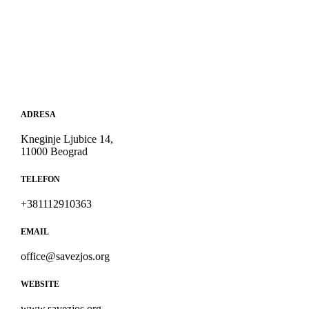
ADRESA
Kneginje Ljubice 14,
11000 Beograd
TELEFON
+381112910363
EMAIL
office@savezjos.org
WEBSITE
www.savezjos.org