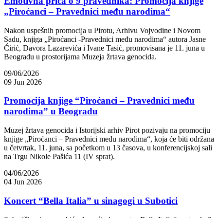
Emotivna priča o 9 pravednika: Promocija knjige
„Piroćanci – Pravednici među narodima“
Nakon uspešnih promocija u Pirotu, Arhivu Vojvodine i Novom
Sadu, knjiga „Piroćanci -Pravednici među narodima“ autora Jasne
Ćirić, Davora Lazarevića i Ivane Tasić, promovisana je 11. juna u
Beogradu u prostorijama Muzeja žrtava genocida.
09/06/2026
09 Jun 2026
Promocija knjige “Piroćanci – Pravednici među
narodima” u Beogradu
Muzej žrtava genocida i Istorijski arhiv Pirot pozivaju na promociju
knjige „Piroćanci – Pravednici među narodima“, koja će biti održana
u četvrtak, 11. juna, sa početkom u 13 časova, u konferencijskoj sali
na Trgu Nikole Pašića 11 (IV sprat).
04/06/2026
04 Jun 2026
Koncert “Bella Italia” u sinagogi u Subotici