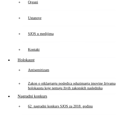
Organi
Ustanove
SJOS u medijima
Kontakt
Holokaust
Antisemitizam
Zakon o otklanjanju posledica oduzimanja imovine žrtvama
holokausta koje nemaju živih zakonskih naslednika
Nagradni konkurs
62. nagradni konkurs SJOS za 2018. godinu