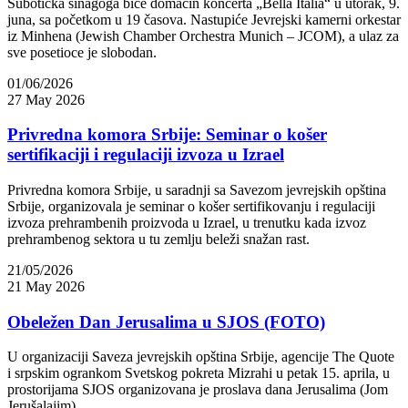
Subotička sinagoga biće domaćin koncerta „Bella Italia“ u utorak, 9.
juna, sa početkom u 19 časova. Nastupiće Jevrejski kamerni orkestar
iz Minhena (Jewish Chamber Orchestra Munich – JCOM), a ulaz za
sve posetioce je slobodan.
01/06/2026
27 May 2026
Privredna komora Srbije: Seminar o košer
sertifikaciji i regulaciji izvoza u Izrael
Privredna komora Srbije, u saradnji sa Savezom jevrejskih opština
Srbije, organizovala je seminar o košer sertifikovanju i regulaciji
izvoza prehrambenih proizvoda u Izrael, u trenutku kada izvoz
prehrambenog sektora u tu zemlju beleži snažan rast.
21/05/2026
21 May 2026
Obeležen Dan Jerusalima u SJOS (FOTO)
U organizaciji Saveza jevrejskih opština Srbije, agencije The Quote
i srpskim ogrankom Svetskog pokreta Mizrahi u petak 15. aprila, u
prostorijama SJOS organizovana je proslava dana Jerusalima (Jom
Jerušalajim)