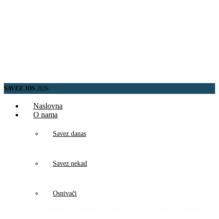
SAVEZ JOS
2026
Naslovna
O nama
Savez danas
Savez nekad
Osnivači