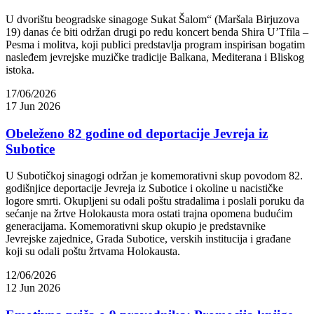
U dvorištu beogradske sinagoge Sukat Šalom“ (Maršala Birjuzova
19) danas će biti održan drugi po redu koncert benda Shira U’Tfila –
Pesma i molitva, koji publici predstavlja program inspirisan bogatim
nasleđem jevrejske muzičke tradicije Balkana, Mediterana i Bliskog
istoka.
17/06/2026
17 Jun 2026
Obeleženo 82 godine od deportacije Jevreja iz
Subotice
U Subotičkoj sinagogi održan je komemorativni skup povodom 82.
godišnjice deportacije Jevreja iz Subotice i okoline u nacističke
logore smrti. Okupljeni su odali poštu stradalima i poslali poruku da
sećanje na žrtve Holokausta mora ostati trajna opomena budućim
generacijama. Komemorativni skup okupio je predstavnike
Jevrejske zajednice, Grada Subotice, verskih institucija i građane
koji su odali poštu žrtvama Holokausta.
12/06/2026
12 Jun 2026