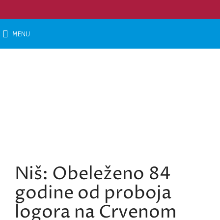
MENU
KOMEMORACIJE
Vi ste ovde: Naslovna
»
Komemoracije
»
Niš: Obeleženo 84 godine od
Niš: Obeleženo 84
godine od proboja
logora na Crvenom