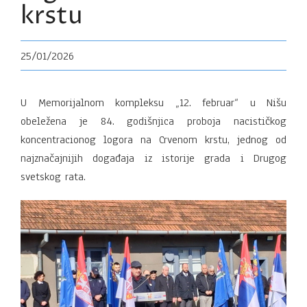
krstu
25/01/2026
U Memorijalnom kompleksu „12. februar“ u Nišu
obeležena je 84. godišnjica proboja nacističkog
koncentracionog logora na Crvenom krstu, jednog od
najznačajnijih događaja iz istorije grada i Drugog
svetskog rata.