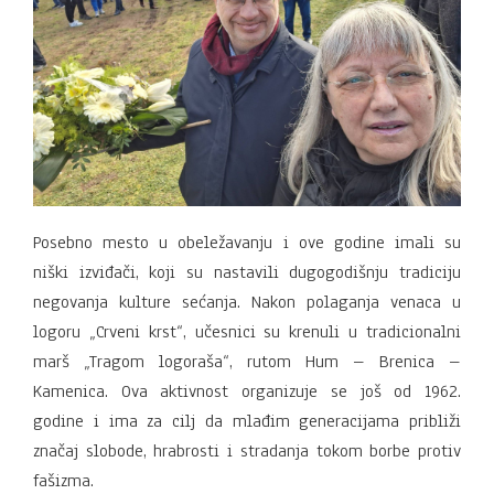
Posebno mesto u obeležavanju i ove godine imali su
niški izviđači, koji su nastavili dugogodišnju tradiciju
negovanja kulture sećanja. Nakon polaganja venaca u
logoru „Crveni krst“, učesnici su krenuli u tradicionalni
marš „Tragom logoraša“, rutom Hum – Brenica –
Kamenica. Ova aktivnost organizuje se još od 1962.
godine i ima za cilj da mlađim generacijama približi
značaj slobode, hrabrosti i stradanja tokom borbe protiv
fašizma.