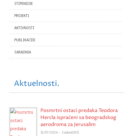
STIPENDIJE
PROJEKTI
AKTIVNOSTI
PUBLIKACIJE
SARADNJA
Aktuelnosti.
Posmrtni ostaci predaka Teodora
Hercla ispraćeni sa beogradskog
aerodroma za Jerusalim
31/07/2026
IsidoraSJOS