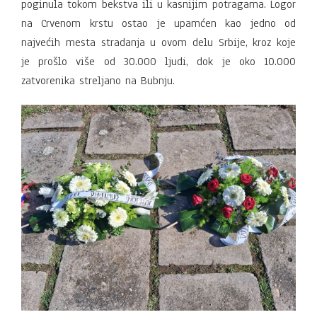
poginula tokom bekstva ili u kasnijim potragama. Logor
na Crvenom krstu ostao je upamćen kao jedno od
najvećih mesta stradanja u ovom delu Srbije, kroz koje
je prošlo više od 30.000 ljudi, dok je oko 10.000
zatvorenika streljano na Bubnju.