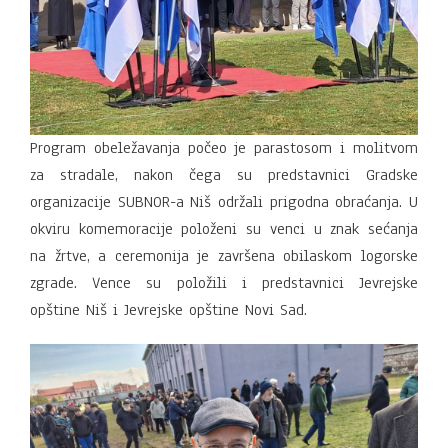
Program obeležavanja počeo je parastosom i molitvom
za stradale, nakon čega su predstavnici Gradske
organizacije SUBNOR-a Niš održali prigodna obraćanja. U
okviru komemoracije položeni su venci u znak sećanja
na žrtve, a ceremonija je završena obilaskom logorske
zgrade. Vence su položili i predstavnici Jevrejske
opštine Niš i Jevrejske opštine Novi Sad.