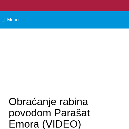
Menu
VERA I TRADICIJA
Vi ste ovde: Naslovna
»
Vera i tradicija
»
Obraćanje rabina povodom Parašat Emora
Obraćanje rabina
povodom Parašat
Emora (VIDEO)