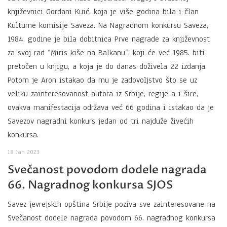
književnici Gordani Kuić, koja je više godina bila i član
Kulturne komisije Saveza. Na Nagradnom konkursu Saveza,
1984. godine je bila dobitnica Prve nagrade za književnost
za svoj rad “Miris kiše na Balkanu”, koji će već 1985. biti
pretočen u knjigu, a koja je do danas doživela 22 izdanja.
Potom je Aron istakao da mu je zadovoljstvo što se uz
veliku zainteresovanost autora iz Srbije, regije a i šire,
ovakva manifestacija održava već 66 godina i istakao da je
Savezov nagradni konkurs jedan od tri najduže živećih
konkursa.
18 Jan 2023
Svečanost povodom dodele nagrada
66. Nagradnog konkursa SJOS
Savez jevrejskih opština Srbije poziva sve zainteresovane na
Svečanost dodele nagrada povodom 66. nagradnog konkursa