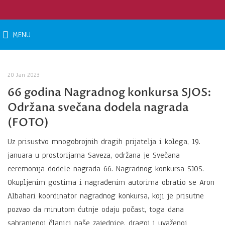
MENU
20 Jan 2023
66 godina Nagradnog konkursa SJOS:
Održana svečana dodela nagrada
(FOTO)
Uz prisustvo mnogobrojnih dragih prijatelja i kolega, 19.
januara u prostorijama Saveza, održana je Svečana
ceremonija dodele nagrada 66. Nagradnog konkursa SJOS.
Okupljenim gostima i nagrađenim autorima obratio se Aron
Albahari koordinator nagradnog konkursa, koji je prisutne
pozvao da minutom ćutnje odaju počast, toga dana
sahranjenoj članici naše zajednice, dragoj i uvaženoj