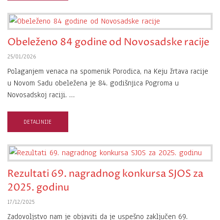
Obeleženo 84 godine od Novosadske racije
25/01/2026
Polaganjem venaca na spomenik Porodica, na Keju žrtava racije
u Novom Sadu obeležena je 84. godišnjica Pogroma u
Novosadskoj raciji. …
DETALJNIJE
Rezultati 69. nagradnog konkursa SJOS za
2025. godinu
17/12/2025
Zadovoljstvo nam je objaviti da je uspešno zaključen 69.