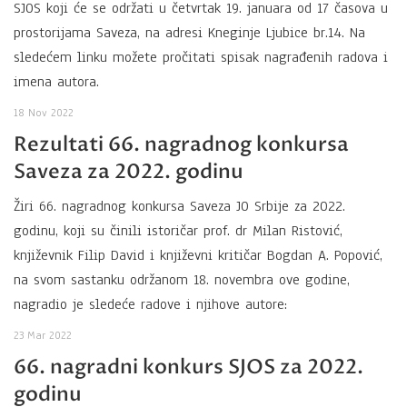
SJOS koji će se održati u četvrtak 19. januara od 17 časova u
prostorijama Saveza, na adresi Kneginje Ljubice br.14. Na
sledećem linku možete pročitati spisak nagrađenih radova i
imena autora.
18 Nov 2022
Rezultati 66. nagradnog konkursa
Saveza za 2022. godinu
Žiri 66. nagradnog konkursa Saveza JO Srbije za 2022.
godinu, koji su činili istoričar prof. dr Milan Ristović,
književnik Filip David i književni kritičar Bogdan A. Popović,
na svom sastanku održanom 18. novembra ove godine,
nagradio je sledeće radove i njihove autore:
23 Mar 2022
66. nagradni konkurs SJOS za 2022.
godinu