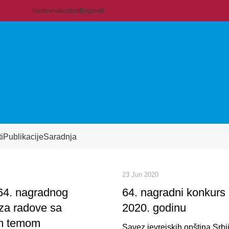
Naslovna
Kontakt
Engleski
i
Publikacije
Saradnja
23 Jun 2020
 64. nagradnog
64. nagradni konkur
za radove sa
2020. godinu
om temom
Savez jevrejskih opština Srbi