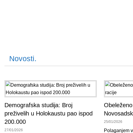
Novosti.
Demografska studija: Broj
Obeleženo
preživelih u Holokaustu pao ispod
Novosadske
200.000
25/01/2026
27/01/2026
Polaganjem v