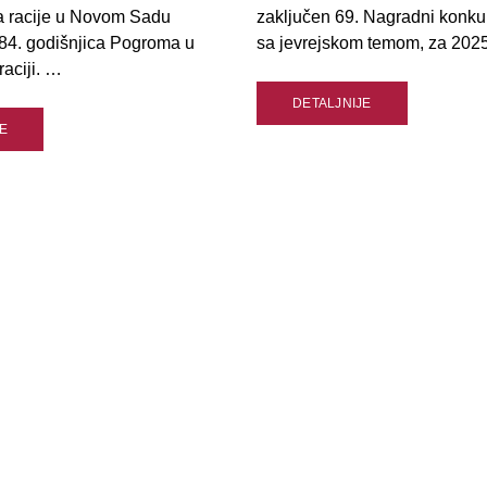
a racije u Novom Sadu
zaključen 69. Nagradni konku
84. godišnjica Pogroma u
sa jevrejskom temom, za 202
aciji. …
DETALJNIJE
E
EMAIL