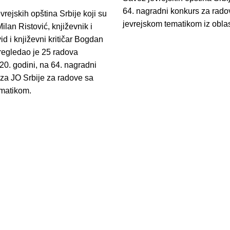
64. nagradni konkurs za rado
vrejskih opština Srbije koji su
jevrejskom tematikom iz oblas
 Milan Ristović, književnik i
vid i književni kritičar Bogdan
regledao je 25 radova
020. godini, na 64. nagradni
za JO Srbije za radove sa
ematikom.