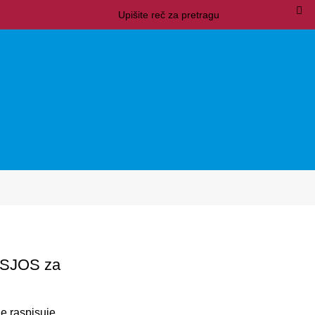
s SJOS za
je raspisuje