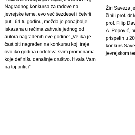
Nagradnog konkursa za radove na
Žiri Saveza je
jevrejske teme, evo već šezdeset i četvrti
činili prof. dr
put i 64-tu godinu, možda je ponajbolje
prof. Filip Da
iskazana u rečima zahvale jednog od
A. Popović, p
autora nagrađenih ove godine: „Velika je
prispelih u 2
čast biti nagrađen na konkursu koji traje
konkurs Save
ovoliko godina i odoleva svim promenama
jevrejskom t
koje definišu današnje društvo. Hvala Vam
na toj prilici“.