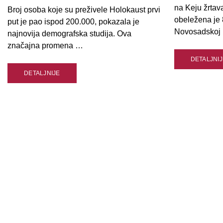
na Keju žrtav
Broj osoba koje su preživele Holokaust prvi
obeležena je 
put je pao ispod 200.000, pokazala je
Novosadskoj r
najnovija demografska studija. Ova
značajna promena …
DETALJNIJ
DETALJNIJE
ADRESA
TELEFON