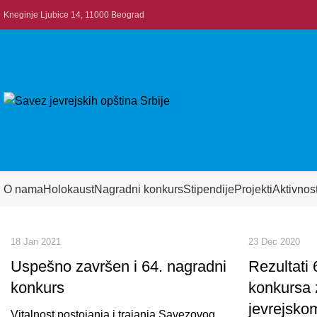
Kneginje Ljubice 14, 11000 Beograd
O nama
Holokaust
Nagradni konkurs
Stipendije
Projekti
Aktivnost
18 Jan 2021
23 Dec 2020
Uspešno završen i 64. nagradni
Rezultati
konkurs
konkursa 
jevrejsk
Vitalnost postojanja i trajanja Savezovog