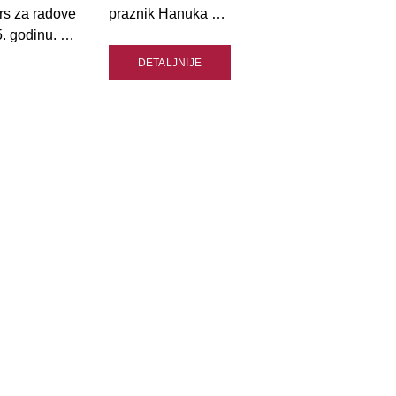
rs za radove
praznik Hanuka …
5. godinu. …
DETALJNIJE
WEBSITE