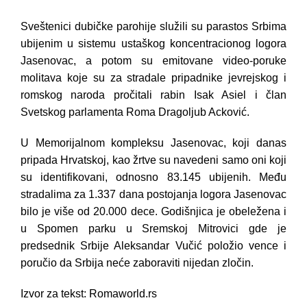
Sveštenici dubičke parohije služili su parastos Srbima
ubijenim u sistemu ustaškog koncentracionog logora
Jasenovac, a potom su emitovane video-poruke
molitava koje su za stradale pripadnike jevrejskog i
romskog naroda pročitali rabin Isak Asiel i član
Svetskog parlamenta Roma Dragoljub Acković.
U Memorijalnom kompleksu Jasenovac, koji danas
pripada Hrvatskoj, kao žrtve su navedeni samo oni koji
su identifikovani, odnosno 83.145 ubijenih. Među
stradalima za 1.337 dana postojanja logora Jasenovac
bilo je više od 20.000 dece. Godišnjica je obeležena i
u Spomen parku u Sremskoj Mitrovici gde je
predsednik Srbije Aleksandar Vučić položio vence i
poručio da Srbija neće zaboraviti nijedan zločin.
Izvor za tekst: Romaworld.rs