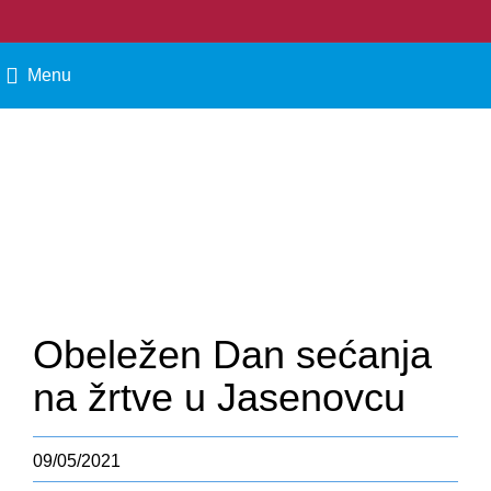
Menu
HOLOKAUST
Vi ste ovde: Naslovna
»
Antisemitizam
»
Obeležen Dan sećanja na žrtve
Obeležen Dan sećanja
na žrtve u Jasenovcu
09/05/2021